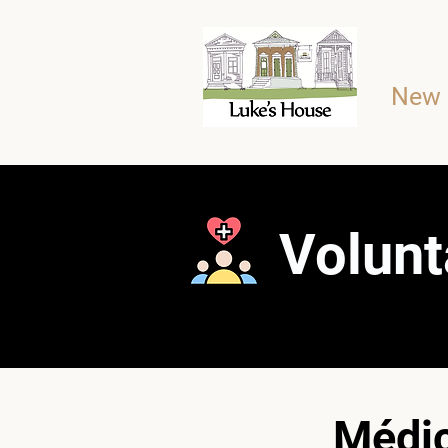
New 
Volunt
Médic