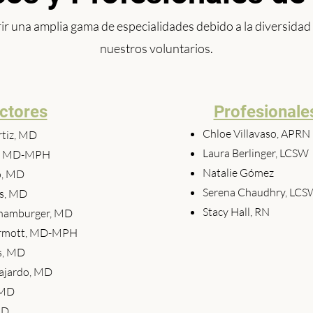
 una amplia gama de especialidades debido a la diversidad
nuestros voluntarios.
ctores
Profesionale
Chloe Villavaso, APRN
rtiz, MD
Laura Berlinger, LCSW
gi, MD-MPH
Natalie Gómez
o, MD
Serena Chaudhry, LC
is, MD
Stacy Hall, RN
Shamburger, MD
ermott, MD-MPH
ns, MD
ajardo, MD
 MD
MD