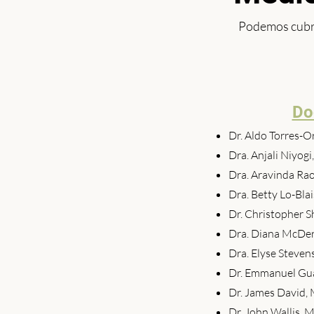
Podemos cubrir
Do
Dr. Aldo Torres-O
Dra. Anjali Niyo
Dra. Aravinda Ra
Dra. Betty Lo-Bla
Dr. Christopher 
Dra. Diana McD
Dra. Elyse Steve
Dr. Emmanuel Gu
Dr. James David,
Dr. John Wallis, 