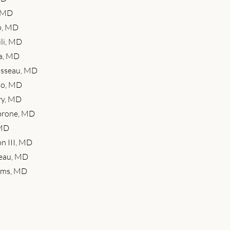
, MD
p, MD
ili, MD
da, MD
usseau, MD
so, MD
ry, MD
brone, MD
 MD
on III, MD
reau, MD
iams, MD